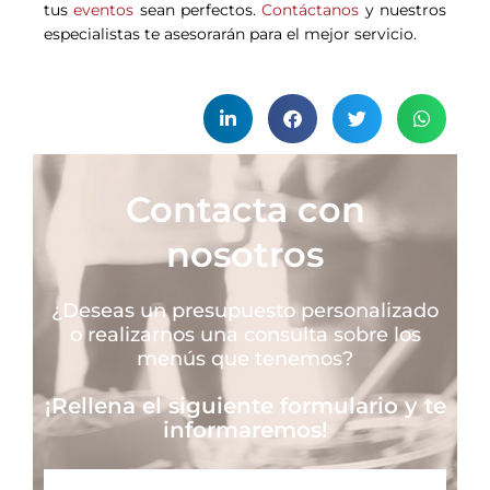
tus
eventos
sean perfectos.
Contáctanos
y nuestros
especialistas te asesorarán para el mejor servicio.
Contacta con
nosotros
¿Deseas un presupuesto personalizado
o realizarnos una consulta sobre los
menús que tenemos?
¡Rellena el siguiente formulario y te
informaremos!